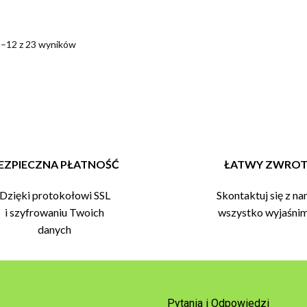
1–12 z 23 wyników
EZPIECZNA PŁATNOŚĆ
ŁATWY ZWRO
Dzięki protokołowi SSL
Skontaktuj się z na
i szyfrowaniu Twoich
wszystko wyjaśni
danych
Pytania i Odpowiedzi