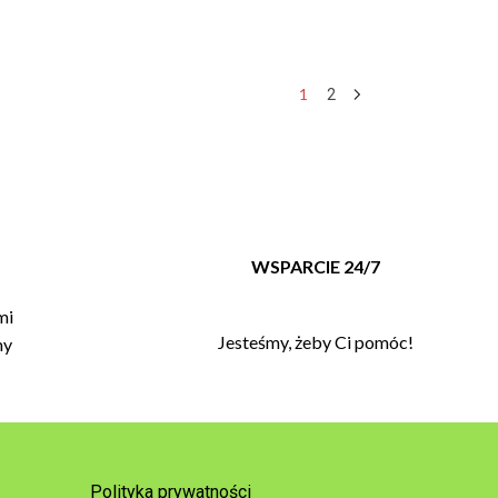
1
2
T
WSPARCIE 24/7
mi
Jesteśmy, żeby Ci pomóc!
my
Polityka prywatności