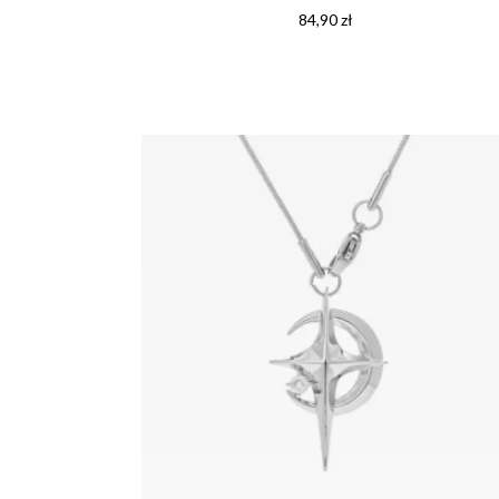
84,90
zł