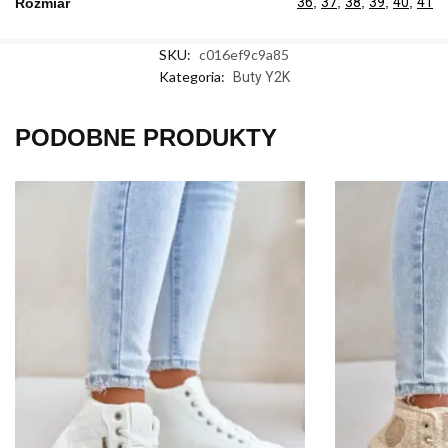
36
,
37
,
38
,
39
,
40
,
41
Rozmiar
SKU:
c016ef9c9a85
Kategoria:
Buty Y2K
PODOBNE PRODUKTY