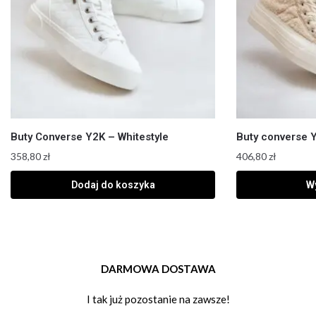
Buty Converse Y2K – Whitestyle
Buty converse 
358,80
zł
406,80
zł
Dodaj do koszyka
Wy
DARMOWA DOSTAWA
I tak już pozostanie na zawsze!