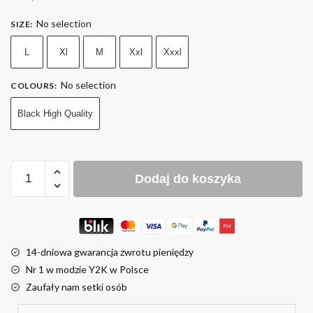
No selection
SIZE
:
L
Xl
M
Xxl
Xxxl
No selection
COLOURS
:
Black High Quality
Dodaj do koszyka
14-dniowa gwarancja zwrotu pieniędzy
Nr 1 w modzie Y2K w Polsce
Zaufały nam setki osób