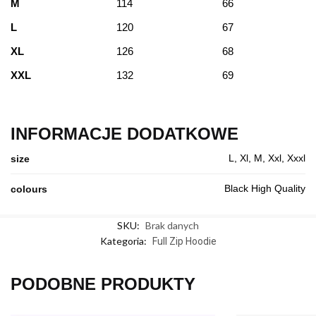
M
114
66
L
120
67
XL
126
68
XXL
132
69
INFORMACJE DODATKOWE
L, Xl, M, Xxl, Xxxl
size
Black High Quality
colours
SKU:
Brak danych
Kategoria:
Full Zip Hoodie
PODOBNE PRODUKTY