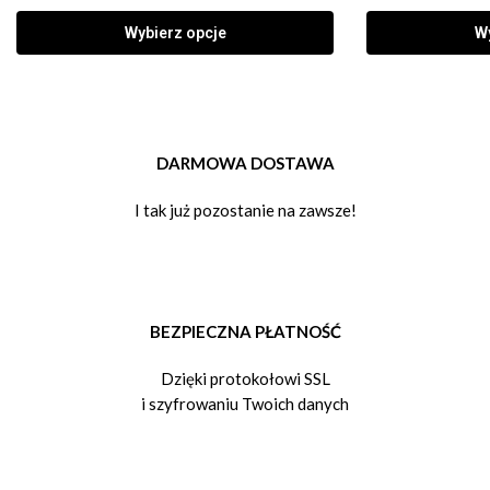
Wybierz opcje
Wy
DARMOWA DOSTAWA
I tak już pozostanie na zawsze!
BEZPIECZNA PŁATNOŚĆ
Dzięki protokołowi SSL
i szyfrowaniu Twoich danych