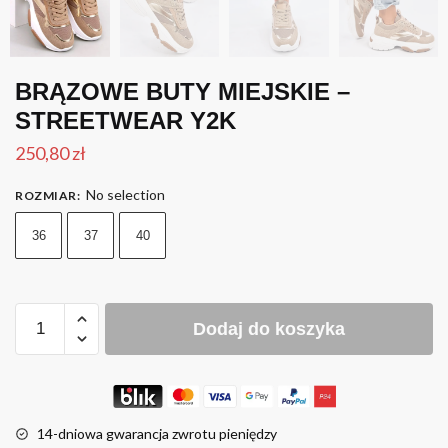
BRĄZOWE BUTY MIEJSKIE –
STREETWEAR Y2K
250,80
zł
No selection
ROZMIAR
:
36
37
40
Dodaj do koszyka
14-dniowa gwarancja zwrotu pieniędzy