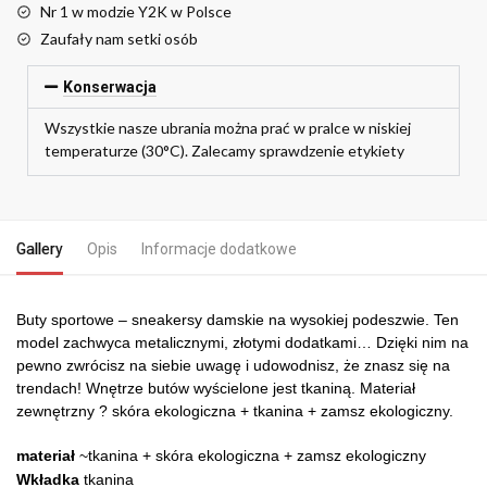
Nr 1 w modzie Y2K w Polsce
Zaufały nam setki osób
Konserwacja
Wszystkie nasze ubrania można prać w pralce w niskiej
temperaturze (30°C). Zalecamy sprawdzenie etykiety
Gallery
Opis
Informacje dodatkowe
Buty sportowe – sneakersy damskie na wysokiej podeszwie. Ten
model zachwyca metalicznymi, złotymi dodatkami… Dzięki nim na
pewno zwrócisz na siebie uwagę i udowodnisz, że znasz się na
trendach! Wnętrze butów wyścielone jest tkaniną. Materiał
zewnętrzny ? skóra ekologiczna + tkanina + zamsz ekologiczny.
materiał
~tkanina + skóra ekologiczna + zamsz ekologiczny
Wkładka
tkanina