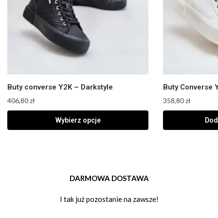
Buty converse Y2K – Darkstyle
Buty Converse Y
406,80
zł
358,80
zł
Wybierz opcje
Dod
DARMOWA DOSTAWA
I tak już pozostanie na zawsze!