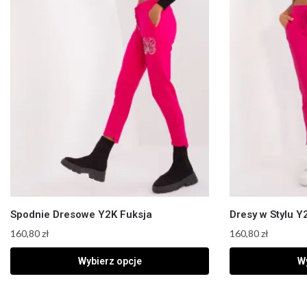
Spodnie Dresowe Y2K Fuksja
Dresy w Stylu Y
160,80
zł
160,80
zł
Wybierz opcje
Wy