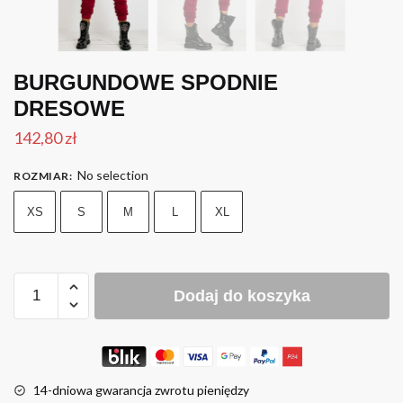
BURGUNDOWE SPODNIE
DRESOWE
142,80
zł
No selection
ROZMIAR
:
XS
S
M
L
XL
Dodaj do koszyka
14-dniowa gwarancja zwrotu pieniędzy