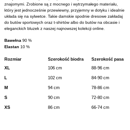
znajomymi. Zrobione są z mocnego i wytrzymałego materiału,
który jest jednocześnie przewiewny, przyjemny w dotyku i idealnie
układa się na sylwetce. Takie damskie spodnie dresowe zakładaj
do butów sportowych oraz t-shirtów albo do butów na obcasie i
eleganckich bluzek z naszej najnowszej kolekcji online.
Bawełna
90 %
Elastan
10 %
Rozmiar
Szerokość biodra
Szerokość pasa
XL
106 cm
88-96 cm
L
102 cm
84-90 cm
M
94 cm
78-86 cm
S
90 cm
72-80 cm
XS
86 cm
66-74 cm