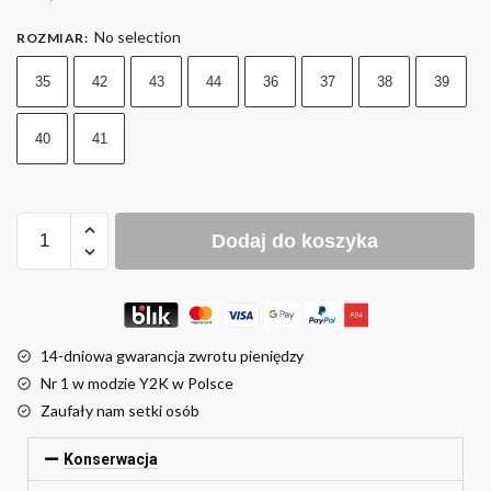
No selection
ROZMIAR
:
35
42
43
44
36
37
38
39
40
41
Dodaj do koszyka
14-dniowa gwarancja zwrotu pieniędzy
Nr 1 w modzie Y2K w Polsce
Zaufały nam setki osób
Konserwacja