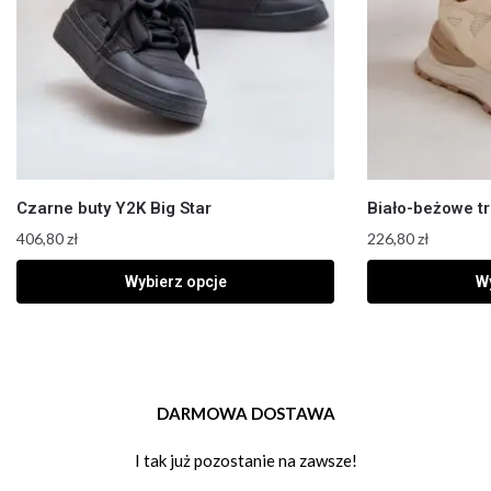
Czarne buty Y2K Big Star
Biało-beżowe t
406,80
zł
226,80
zł
Wybierz opcje
Wy
DARMOWA DOSTAWA
I tak już pozostanie na zawsze!