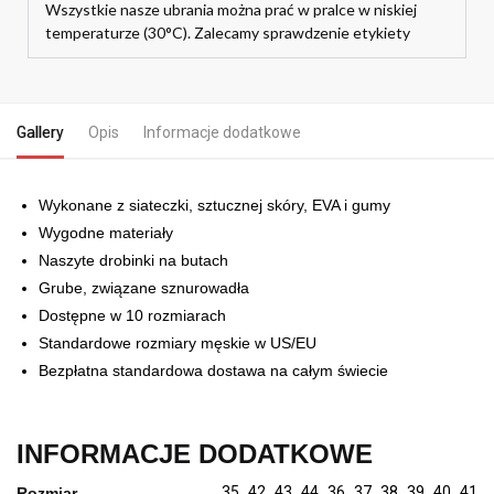
Wszystkie nasze ubrania można prać w pralce w niskiej
temperaturze (30°C). Zalecamy sprawdzenie etykiety
Gallery
Opis
Informacje dodatkowe
Wykonane z siateczki, sztucznej skóry, EVA i gumy
Wygodne materiały
Naszyte drobinki na butach
Grube, związane sznurowadła
Dostępne w 10 rozmiarach
Standardowe rozmiary męskie w US/EU
Bezpłatna standardowa dostawa na całym świecie
INFORMACJE DODATKOWE
35
,
42
,
43
,
44
,
36
,
37
,
38
,
39
,
40
,
41
Rozmiar