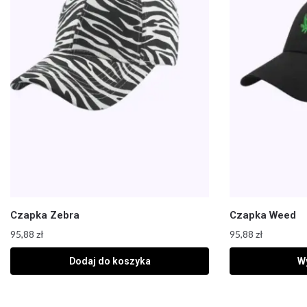
Czapka Zebra
Czapka Weed
95,88
zł
95,88
zł
Dodaj do koszyka
Wy