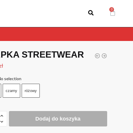
APKA STREETWEAR
zł
o selection
czarny
różowy
Dodaj do koszyka