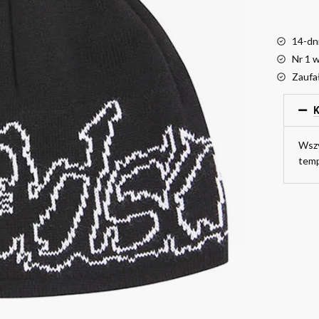
14-dn
Nr 1 
Zaufa
K
Wszy
temp