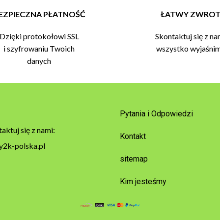
EZPIECZNA PŁATNOŚĆ
ŁATWY ZWRO
Dzięki protokołowi SSL
Skontaktuj się z na
i szyfrowaniu Twoich
wszystko wyjaśni
danych
Pytania i Odpowiedzi
aktuj się z nami:
Kontakt
y2k-polska.pl
sitemap
Kim jesteśmy