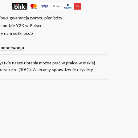
iowa gwarancja zwrotu pieniędzy
w modzie Y2K w Polsce
ły nam setki osób
onserwacja
stkie nasze ubrania można prać w pralce w niskiej
eraturze (30°C). Zalecamy sprawdzenie etykiety