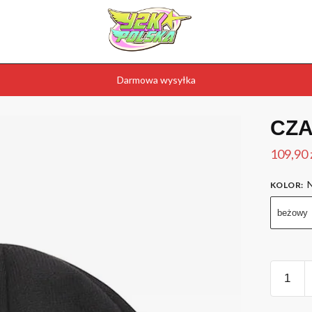
Darmowa wysyłka
CZ
109,90
N
KOLOR
:
beżowy