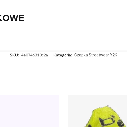
KOWE
SKU:
4e0746310c2a
Kategoria:
Czapka Streetwear Y2K
Y