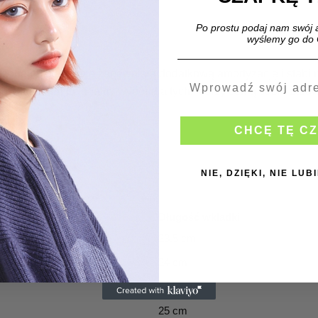
Po prostu podaj nam swój 
wyślemy go do 
one na platformie zapewniają dodatkową amortyzację i stabi
. Model ten to idealny wybór dla tych, którzy cenią sobie zar
CHCĘ TĘ C
NIE, DZIĘKI, NIE LU
Długość wkładki
23.5 cm
24 cm
24.5 cm
25 cm