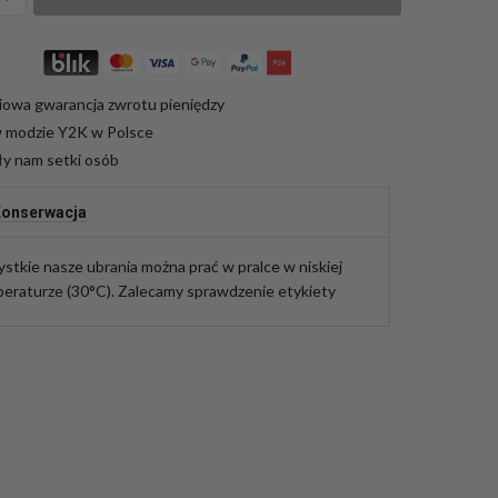
iowa gwarancja zwrotu pieniędzy
w modzie Y2K w Polsce
ły nam setki osób
onserwacja
stkie nasze ubrania można prać w pralce w niskiej
eraturze (30°C). Zalecamy sprawdzenie etykiety