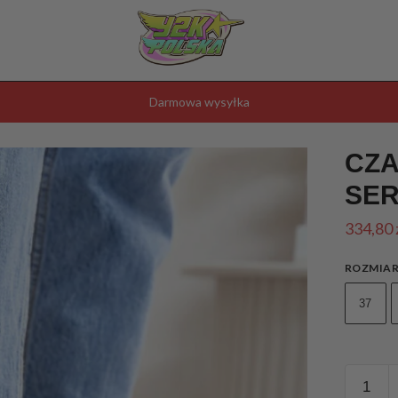
Darmowa wysyłka
CZA
SER
334,80
ROZMIA
37