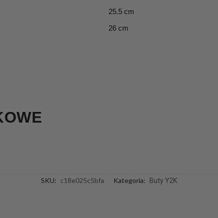
25.5 cm
26 cm
KOWE
SKU:
c18e025c5bfa
Kategoria:
Buty Y2K