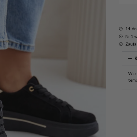
14-dn
Nr 1 
Zaufa
K
Wszy
temp