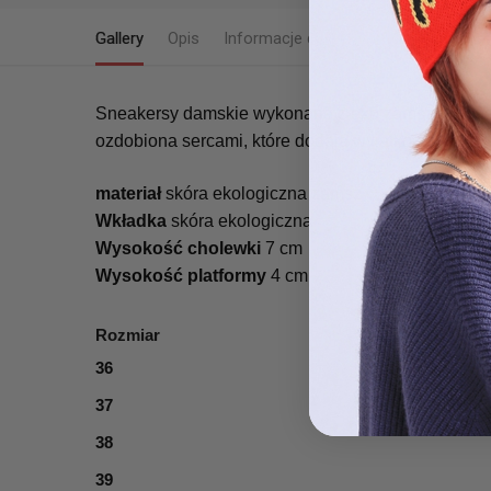
Gallery
Opis
Informacje dodatkowe
Sneakersy damskie wykonane z eko zamszu. Osadz
ozdobiona sercami, które dodają wyjątkowego uroku
materiał
skóra ekologiczna zamsz
Wkładka
skóra ekologiczna
Wysokość cholewki
7 cm
Wysokość platformy
4 cm
Rozmiar
36
37
38
39