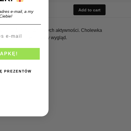
Add to cart
adres e-mail, a my
Ciebie!
lność podczas codziennych aktywności. Cholewka
ówno wygodę, jak i modny wygląd.
ZAPKĘ!
BIĘ PREZENTÓW