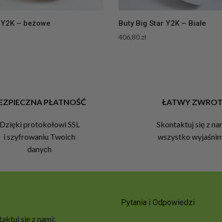
 Y2K – beżowe
Buty Big Star Y2K – Białe
406,80
zł
EZPIECZNA PŁATNOŚĆ
ŁATWY ZWRO
Dzięki protokołowi SSL
Skontaktuj się z na
i szyfrowaniu Twoich
wszystko wyjaśni
danych
Pytania i Odpowiedzi
aktuj się z nami: