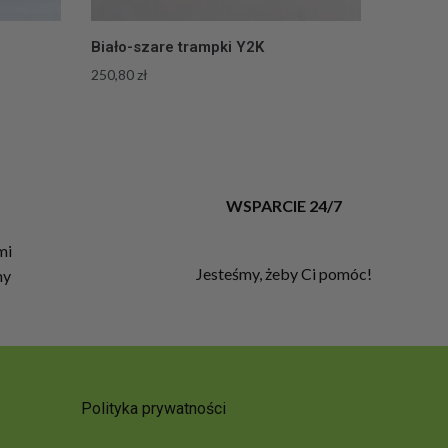
Biało-szare trampki Y2K
250,80
zł
T
WSPARCIE 24/7
mi
Jesteśmy, żeby Ci pomóc!
my
Polityka prywatności