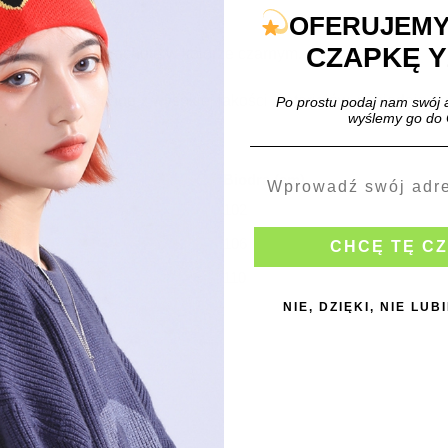
OFERUJEMY
CZAPKĘ Y
odniom typu parachute w kolorze czarnym.
zarnym, wykonane z wysokiej jakości materiałów, posiadają uni
Po prostu podaj nam swój 
wyślemy go do 
Biodra (cm)
102
106
CHCĘ TĘ C
110
NIE, DZIĘKI, NIE LU
KOWE