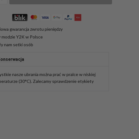
iowa gwarancja zwrotu pieniędzy
w modzie Y2K w Polsce
ły nam setki osób
onserwacja
stkie nasze ubrania można prać w pralce w niskiej
eraturze (30°C). Zalecamy sprawdzenie etykiety