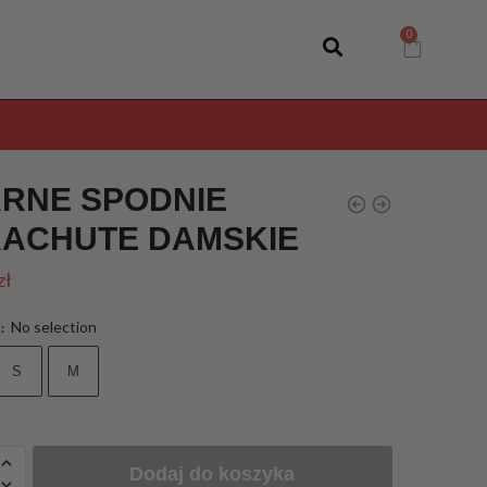
RNE SPODNIE
ACHUTE DAMSKIE
zł
No selection
R
:
S
M
Dodaj do koszyka