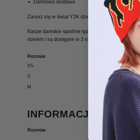
Darmowa dostawa
Zanurz się w świat Y2K dzięki naszym damskim sp
Nasze damskie spodnie typu parachute w kolorze c
stanem i są dostępne w 3 rozmiarach.
Rozmiar
Talia (cm)
XS
72
S
76
M
80
INFORMACJE DODAT
Rozmiar