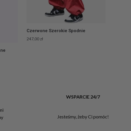
Czerwone Szerokie Spodnie
247,00
zł
one
T
WSPARCIE 24/7
mi
Jesteśmy, żeby Ci pomóc!
my