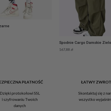
zarne
Spodnie Cargo Damskie Ziel
167,88
zł
EZPIECZNA PŁATNOŚĆ
ŁATWY ZWRO
Dzięki protokołowi SSL
Skontaktuj się z na
i szyfrowaniu Twoich
wszystko wyjaśni
danych