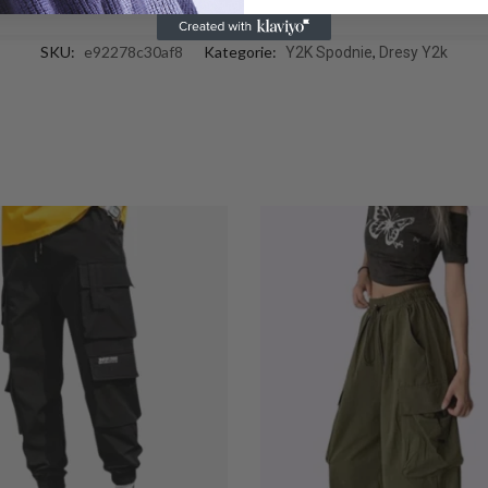
SKU:
e92278c30af8
Kategorie:
,
Y2K Spodnie
Dresy Y2k
Y