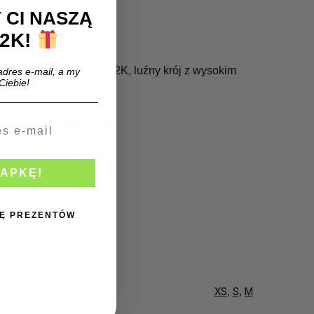
 CI NASZĄ
2K!
kalny design w stylu Y2K, luźny krój z wysokim
adres e-mail, a my
Ciebie!
Długość (cm)
106
108
ZAPKĘ!
110
BIĘ PREZENTÓW
XS
,
S
,
M