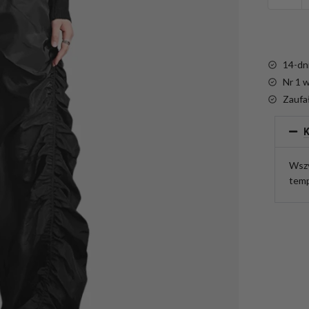
14-dn
Nr 1 
Zaufa
K
Wszy
temp