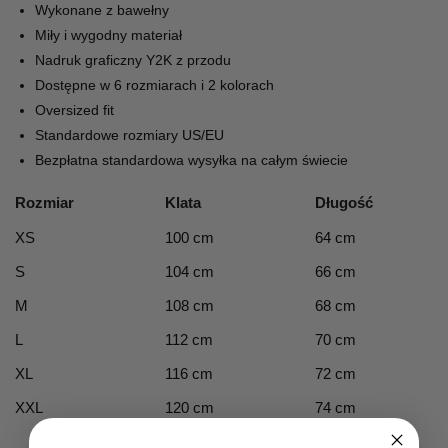
Wykonane z bawełny
Miły i wygodny materiał
Nadruk graficzny Y2K z przodu
Dostępne w 6 rozmiarach i 2 kolorach
Oversized fit
Standardowe rozmiary US/EU
Bezpłatna standardowa wysyłka na całym świecie
Rozmiar
Klata
Długość
XS
100 cm
64 cm
S
104 cm
66 cm
M
108 cm
68 cm
L
112 cm
70 cm
XL
116 cm
72 cm
XXL
120 cm
74 cm