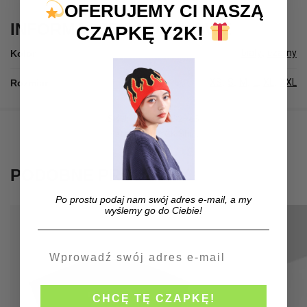
OFERUJEMY CI NASZĄ
INFORMACJE DODATKOWE
CZAPKĘ Y2K!
biały
,
czarny
Kolor
XS
,
S
,
M
,
L
,
XL
,
XXL
Rozmiar
SKU:
78ac71b329e5
Kategoria:
Y2K Shirt
PODOBNE PRODUKTY
Po prostu podaj nam swój adres e-mail, a my
wyślemy go do Ciebie!
CHCĘ TĘ CZAPKĘ!