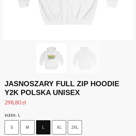
JASNOSZARY FULL ZIP HOODIE
Y2K POLSKA UNISEX
298,80
zł
L
SIZES
:
S
M
L
XL
2XL