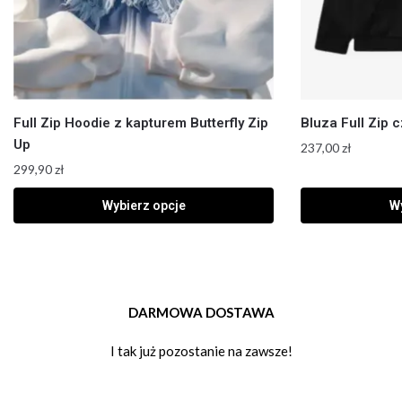
Full Zip Hoodie z kapturem Butterfly Zip
Bluza Full Zip 
Up
237,00
zł
299,90
zł
Wybierz opcje
Wy
DARMOWA DOSTAWA
I tak już pozostanie na zawsze!