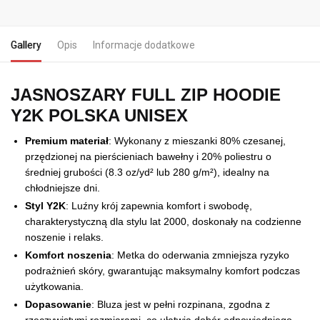
Gallery
Opis
Informacje dodatkowe
JASNOSZARY FULL ZIP HOODIE
Y2K POLSKA UNISEX
Premium materiał
: Wykonany z mieszanki 80% czesanej,
przędzionej na pierścieniach bawełny i 20% poliestru o
średniej grubości (8.3 oz/yd² lub 280 g/m²), idealny na
chłodniejsze dni.
Styl Y2K
: Luźny krój zapewnia komfort i swobodę,
charakterystyczną dla stylu lat 2000, doskonały na codzienne
noszenie i relaks.
Komfort noszenia
: Metka do oderwania zmniejsza ryzyko
podrażnień skóry, gwarantując maksymalny komfort podczas
użytkowania.
Dopasowanie
: Bluza jest w pełni rozpinana, zgodna z
rzeczywistymi rozmiarami, co ułatwia dobór odpowiedniego