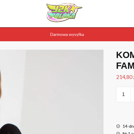
Darmowa wysyłka
KO
FAM
214,80
14-dn
Nr 1 