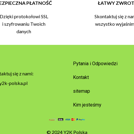
EZPIECZNA PŁATNOŚĆ
ŁATWY ZWRO
Dzięki protokołowi SSL
Skontaktuj się z na
i szyfrowaniu Twoich
wszystko wyjaśni
danych
Pytania i Odpowiedzi
aktuj się z nami:
Kontakt
y2k-polska.pl
sitemap
Kim jesteśmy
© 2024 Y2K Polska