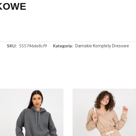
KOWE
SKU:
555746de8cf9
Kategoria:
Damskie Komplety Dresowe
Y