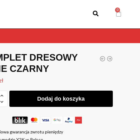
MPLET DRESOWY
E CZARNY
zł
Dodaj do koszyka
iowa gwarancja zwrotu pieniędzy
w modzie Y2K w Polsce