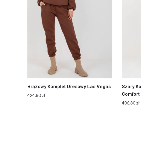
Brązowy Komplet Dresowy Las Vegas
Szary K
Comfort
424,80
zł
406,80
zł