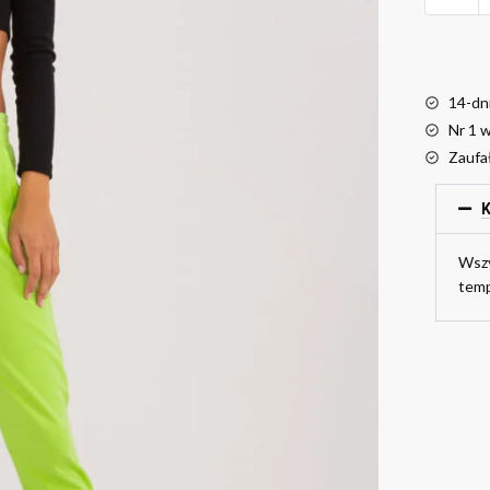
14-dn
Nr 1 
Zaufa
K
Wszy
temp