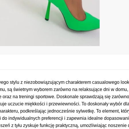
wego stylu z niezobowiązującym charakterem casualowego loo
emu, są świetnym wyborem zarówno na relaksujące dni w domu, 
 oraz na treningi sportowe. Doskonale sprawdzają się zarówn
je uczucie miękkości i przewiewności. To doskonały wybór dla 
kteru, podkreślając jednocześnie sylwetkę. To element, który
 do indywidualnych preferencji i zapewnia idealne dopasowani
zeń z tyłu zyskuje funkcję praktyczną, umożliwiając noszenie