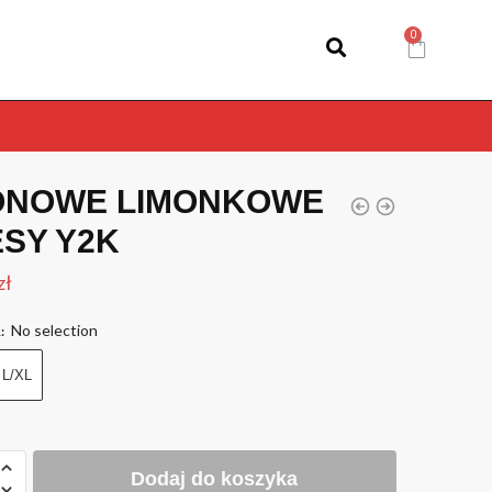
ONOWE LIMONKOWE
SY Y2K
zł
No selection
R
:
L/XL
Dodaj do koszyka