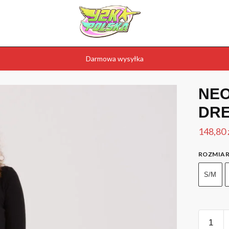
Darmowa wysyłka
NE
DRE
148,80
ROZMIA
S/M