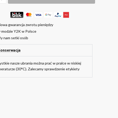
iowa gwarancja zwrotu pieniędzy
w modzie Y2K w Polsce
ły nam setki osób
onserwacja
stkie nasze ubrania można prać w pralce w niskiej
eraturze (30°C). Zalecamy sprawdzenie etykiety