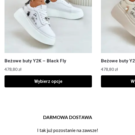
Beżowe buty Y2K – Black Fly
Beżowe buty Y2
478,80
zł
478,80
zł
Wybierz opcje
Wy
DARMOWA DOSTAWA
I tak już pozostanie na zawsze!