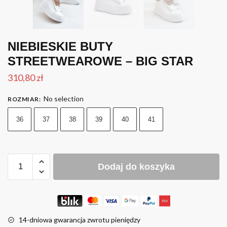
NIEBIESKIE BUTY
STREETWEAROWE – BIG STAR
310,80
zł
No selection
ROZMIAR
:
36
37
38
39
40
41
Dodaj do koszyka
14-dniowa gwarancja zwrotu pieniędzy