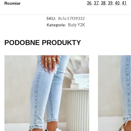
36
,
37
,
38
,
39
,
40
,
41
Rozmiar
SKU:
8c5c17f39332
Kategoria:
Buty Y2K
PODOBNE PRODUKTY