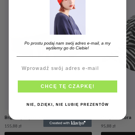
Po prostu podaj nam swój adres e-mail, a my
wyślemy go do Ciebie!
CHCĘ TĘ CZAPKĘ!
NIE, DZIĘKI, NIE LUBIĘ PREZENTÓW
Brązowy Męski Pasek
Czapka Zebra
155,88
zł
95,88
zł