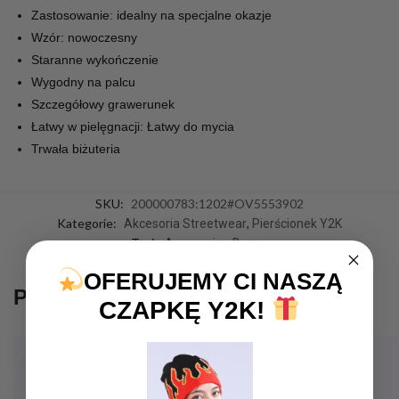
Zastosowanie: idealny na specjalne okazje
Wzór: nowoczesny
Staranne wykończenie
Wygodny na palcu
Szczegółowy grawerunek
Łatwy w pielęgnacji: Łatwy do mycia
Trwała biżuteria
SKU:
200000783:1202#OV5553902
Kategorie:
,
Akcesoria Streetwear
Pierścionek Y2K
Tagi:
,
Accessoire
Bague
OFERUJEMY CI NASZĄ
PODOBNE PRODUKTY
CZAPKĘ Y2K!