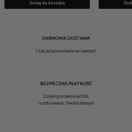
Dodaj do koszyka
Dod
DARMOWA DOSTAWA
I tak już pozostanie na zawsze!
BEZPIECZNA PŁATNOŚĆ
Dzięki protokołowi SSL
i szyfrowaniu Twoich danych