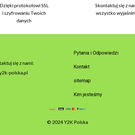
Dzięki protokołowi SSL
Skontaktuj się z na
i szyfrowaniu Twoich
wszystko wyjaśni
danych
Pytania i Odpowiedzi
aktuj się z nami:
Kontakt
y2k-polska.pl
sitemap
Kim jesteśmy
© 2024 Y2K Polska