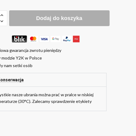
Dodaj do koszyka
iowa gwarancja zwrotu pieniędzy
w modzie Y2K w Polsce
ły nam setki osób
onserwacja
stkie nasze ubrania można prać w pralce w niskiej
eraturze (30°C). Zalecamy sprawdzenie etykiety