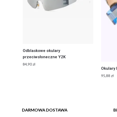
Odblaskowe okulary
przeciwsłoneczne Y2K
84,90
zł
Okulary 
95,88
zł
DARMOWA DOSTAWA
B