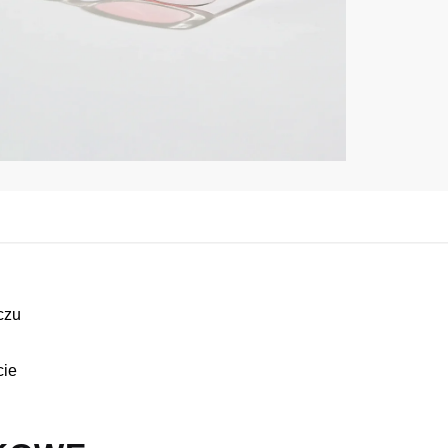
czu
cie