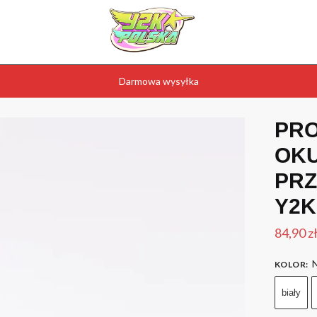
Darmowa wysyłka
PR
OK
PR
Y2K
84,90
z
N
KOLOR
:
biały