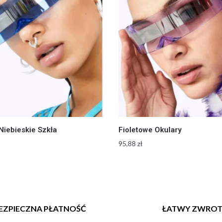
Niebieskie Szkła
Fioletowe Okulary
95,88
zł
EZPIECZNA PŁATNOŚĆ
ŁATWY ZWRO