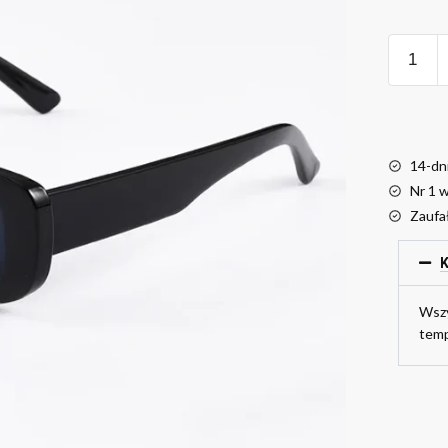
14-dn
Nr 1 
Zaufa
K
Wszy
temp