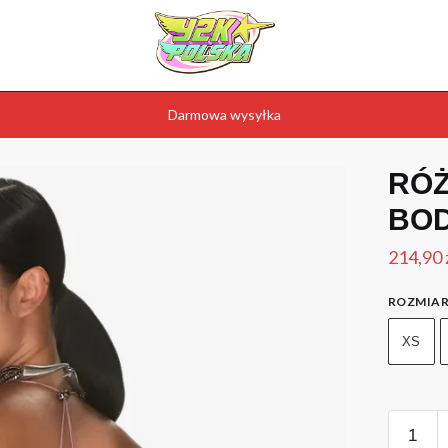
Darmowa wysyłka
RÓŻ
BOD
214,90
ROZMIA
XS