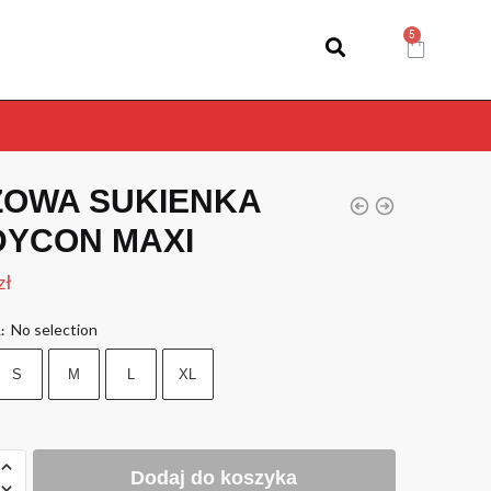
OWA SUKIENKA
YCON MAXI
zł
No selection
R
:
S
M
L
XL
Dodaj do koszyka