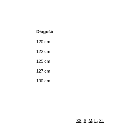
Długość
120 cm
122 cm
125 cm
127 cm
130 cm
XS
,
S
,
M
,
L
,
XL