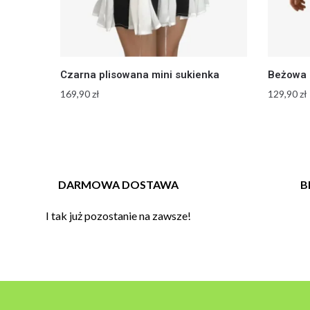
Czarna plisowana mini sukienka
Beżowa 
169,90
zł
129,90
zł
DARMOWA DOSTAWA
B
I tak już pozostanie na zawsze!