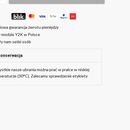
iowa gwarancja zwrotu pieniędzy
w modzie Y2K w Polsce
ły nam setki osób
onserwacja
stkie nasze ubrania można prać w pralce w niskiej
eraturze (30°C). Zalecamy sprawdzenie etykiety