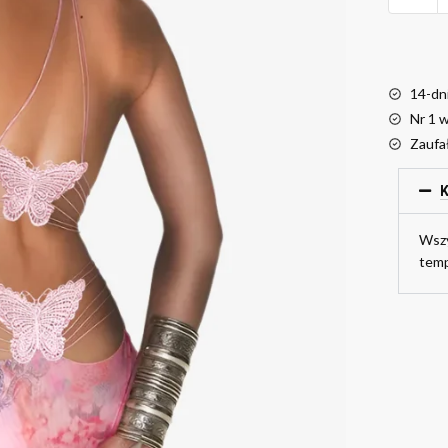
14-dn
Nr 1 
Zaufa
K
Wszy
temp