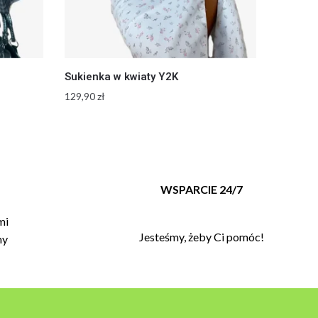
Sukienka w kwiaty Y2K
129,90
zł
T
WSPARCIE 24/7
mi
Jesteśmy, żeby Ci pomóc!
my