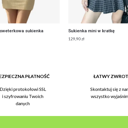
sweterkowa sukienka
Sukienka mini w kratkę
129,90
zł
EZPIECZNA PŁATNOŚĆ
ŁATWY ZWRO
Dzięki protokołowi SSL
Skontaktuj się z na
i szyfrowaniu Twoich
wszystko wyjaśni
danych