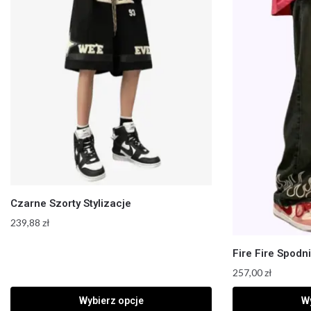
Czarne Szorty Stylizacje
239,88
zł
Fire Fire Spodn
257,00
zł
Wybierz opcje
Wy