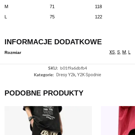
M
71
118
L
75
122
INFORMACJE DODATKOWE
XS
,
S
,
M
,
L
Rozmiar
SKU:
b01f9a6dbfb4
Kategorie:
,
Dresy Y2k
Y2K Spodnie
PODOBNE PRODUKTY