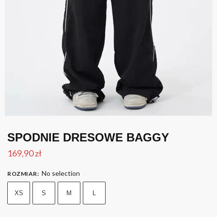
SPODNIE DRESOWE BAGGY
169,90
zł
No selection
ROZMIAR
:
XS
S
M
L