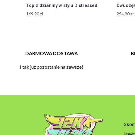
Top z dzianiny w stylu Distressed
Dwuczęś
169,90
zł
254,90
zł
DARMOWA DOSTAWA
B
I tak już pozostanie na zawsze!
Skont
lea@