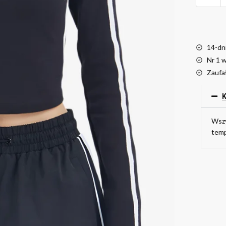
14-dn
Nr 1 
Zaufa
K
Wszy
temp