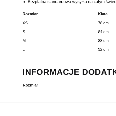
Bezpłatna standardowa wysyłka na całym świec
Rozmiar
Klata
XS
78 cm
S
84 cm
M
88 cm
L
92 cm
INFORMACJE DODAT
Rozmiar