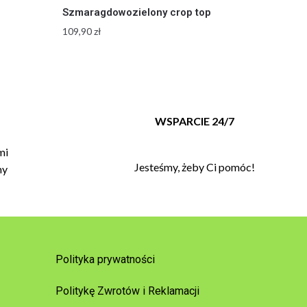
m
Szmaragdowozielony crop top
109,90
zł
T
WSPARCIE 24/7
mi
Jesteśmy, żeby Ci pomóc!
my
Polityka prywatności
Politykę Zwrotów i Reklamacji