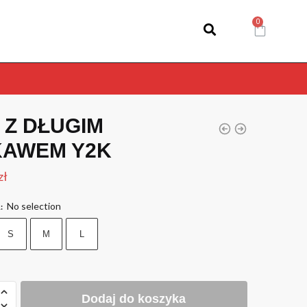
 Z DŁUGIM
KAWEM Y2K
zł
No selection
R
:
S
M
L
Dodaj do koszyka