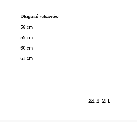
Długość rękawów
58 cm
59 cm
60 cm
61 cm
XS
,
S
,
M
,
L