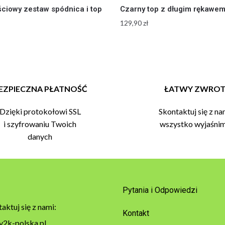
ciowy zestaw spódnica i top
Czarny top z długim rękawe
129,90
zł
EZPIECZNA PŁATNOŚĆ
ŁATWY ZWRO
Dzięki protokołowi SSL
Skontaktuj się z na
i szyfrowaniu Twoich
wszystko wyjaśni
danych
Pytania i Odpowiedzi
aktuj się z nami:
Kontakt
y2k-polska.pl