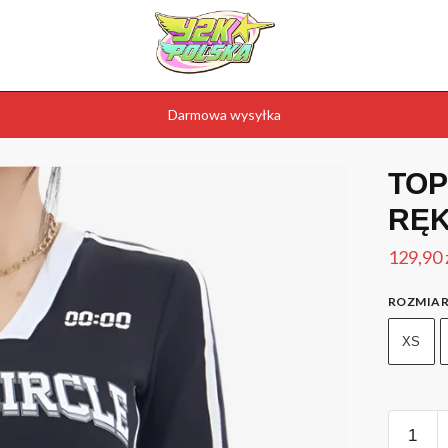
Darmowa wysyłka
TOP
RĘ
129,90
ROZMIA
XS