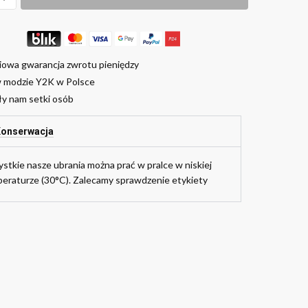
iowa gwarancja zwrotu pieniędzy
w modzie Y2K w Polsce
ły nam setki osób
onserwacja
stkie nasze ubrania można prać w pralce w niskiej
eraturze (30°C). Zalecamy sprawdzenie etykiety