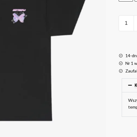
14-dn
Nr 1 
Zaufa
K
Wszy
temp