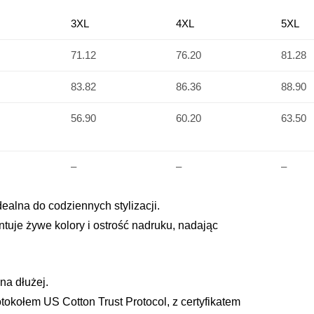
3XL
4XL
5XL
71.12
76.20
81.28
83.82
86.36
88.90
56.90
60.20
63.50
–
–
–
ealna do codziennych stylizacji.
uje żywe kolory i ostrość nadruku, nadając
na dłużej.
kołem US Cotton Trust Protocol, z certyfikatem