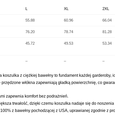
L
XL
2XL
55.88
60.96
66.04
76.20
78.74
81.28
45.72
49.53
53.34
–
–
–
 koszulka z ciężkiej bawełny to fundament każdej garderoby, id
e przędzone włókna zapewniają gładką powierzchnię, co gwarant
mi zapewnia komfort bez podrażnień.
ksza trwałość, dzięki czemu koszulka nadaje się do noszenia 
00% z bawełny pochodzącej z USA, uprawianej zgodnie z proto