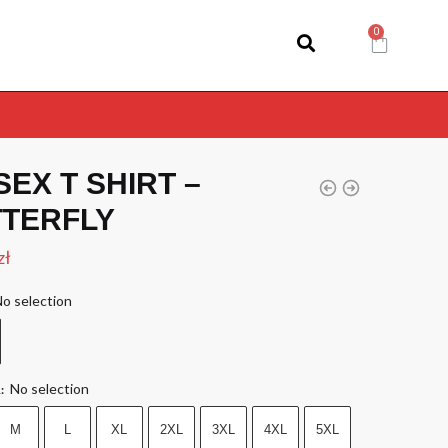
SEX T SHIRT –
TERFLY
zł
o selection
No selection
R
:
M
L
XL
2XL
3XL
4XL
5XL