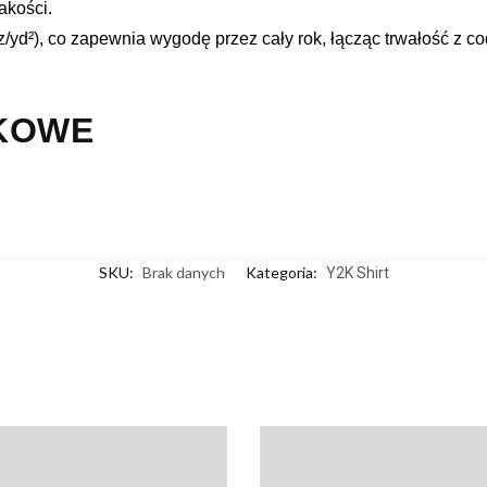
akości.
z/yd²), co zapewnia wygodę przez cały rok, łącząc trwałość z 
KOWE
SKU:
Brak danych
Kategoria:
Y2K Shirt
Y