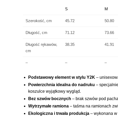
S
M
Szerokość, cm
45.72
50.80
Długość, cm
71.12
73.66
Długość rękawów,
38.35
41.91
cm
–
–
–
Podstawowy element w stylu Y2K
– unisexowa
Powierzchnia idealna do nadruku
– specjalni
koszulce wyjątkowy wygląd.
Bez szwów bocznych
– brak szwów pod pacha
Wytrzymałe ramiona
– taśma na ramionach zwię
Ekologiczna i trwała produkcja
– wykonana w 1