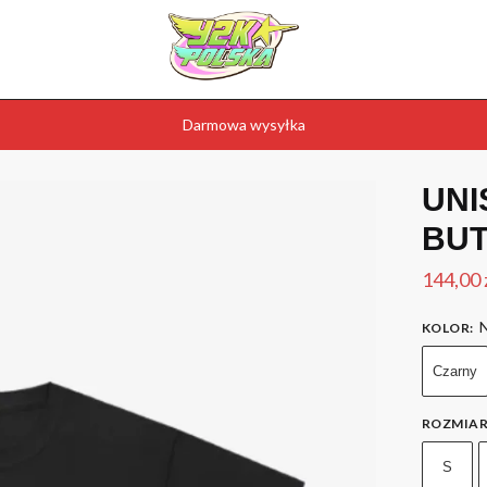
Darmowa wysyłka
UNI
BUT
144,00
N
KOLOR
:
Czarny
ROZMIA
S