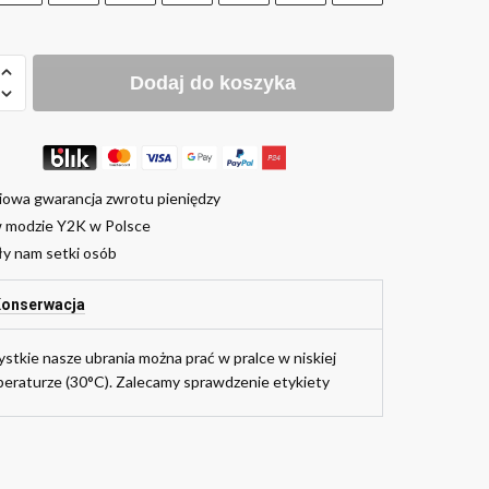
Dodaj do koszyka
iowa gwarancja zwrotu pieniędzy
w modzie Y2K w Polsce
ły nam setki osób
onserwacja
stkie nasze ubrania można prać w pralce w niskiej
eraturze (30°C). Zalecamy sprawdzenie etykiety