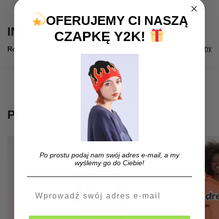
OFERUJEMY CI NASZĄ
INFORMACJE DODATKOWE
CZAPKĘ Y2K!
uniwersalny
Rozmiar
SKU:
39da8c91f66e
Kategoria:
Damskie Komplety Dresowe
PODOBNE PRODUKTY
Po prostu podaj nam swój adres e-mail, a my
wyślemy go do Ciebie!