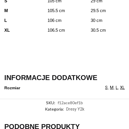
S
105 cm
29 cm
M
105.5 cm
29.5 cm
L
106 cm
30 cm
XL
106.5 cm
30.5 cm
INFORMACJE DODATKOWE
S
,
M
,
L
,
XL
Rozmiar
SKU:
f12ace80ef1b
Kategoria:
Dresy Y2k
PODOBNE PRODUKTY