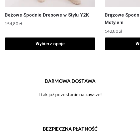
Beżowe Spodnie Dresowe w Stylu Y2K
Brązowe Spodn
Motylem
154,80
zł
142,80
zł
Wybierz opcje
Wy
DARMOWA DOSTAWA
I tak już pozostanie na zawsze!
BEZPIECZNA PŁATNOŚĆ