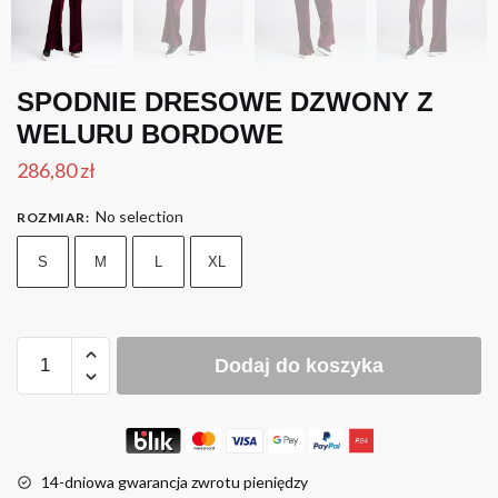
SPODNIE DRESOWE DZWONY Z
WELURU BORDOWE
286,80
zł
No selection
ROZMIAR
:
S
M
L
XL
Dodaj do koszyka
14-dniowa gwarancja zwrotu pieniędzy