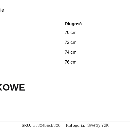
ie
Długość
70 cm
72 cm
74 cm
76 cm
KOWE
SKU:
ac804b6cb800
Kategoria:
Swetry Y2K