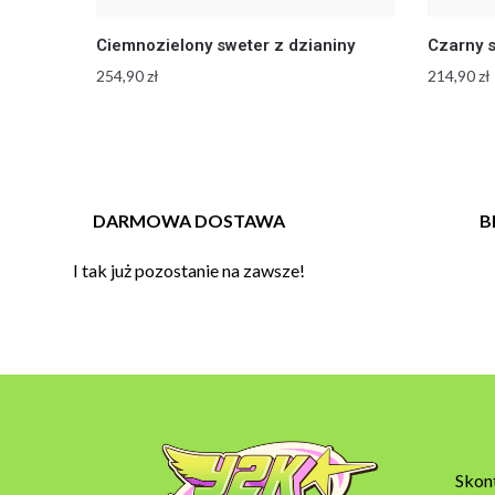
Ciemnozielony sweter z dzianiny
Czarny s
254,90
zł
214,90
zł
DARMOWA DOSTAWA
B
I tak już pozostanie na zawsze!
Skont