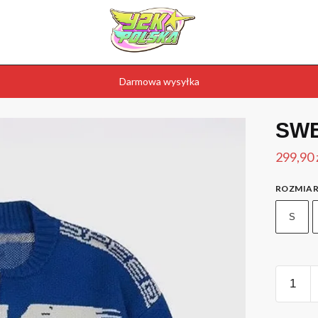
Darmowa wysyłka
SW
299,90
ROZMIA
S