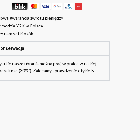
iowa gwarancja zwrotu pieniędzy
w modzie Y2K w Polsce
ły nam setki osób
onserwacja
stkie nasze ubrania można prać w pralce w niskiej
eraturze (30°C). Zalecamy sprawdzenie etykiety