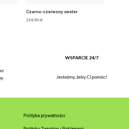
Czarno-czerwony sweter
214,90
zł
T
WSPARCIE 24/7
mi
Jesteśmy, żeby Ci pomóc!
my
Polityka prywatności
Politykę Zwrotów i Reklamacji