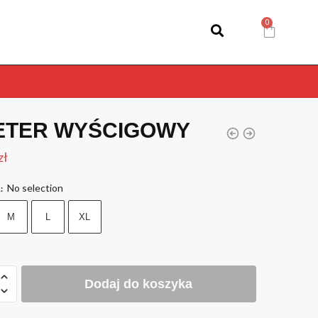
ETER WYŚCIGOWY
zł
No selection
R
:
M
L
XL
Dodaj do koszyka