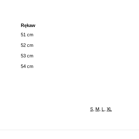
Rękaw
51 cm
52 cm
53 cm
54 cm
S
,
M
,
L
,
XL