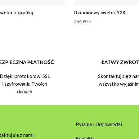
weter z grafiką
Dzianinowy sweter Y2K
254,90
zł
EZPIECZNA PŁATNOŚĆ
ŁATWY ZWRO
Dzięki protokołowi SSL
Skontaktuj się z na
i szyfrowaniu Twoich
wszystko wyjaśni
danych
Pytania i Odpowiedzi
aktuj się z nami:
Kontakt