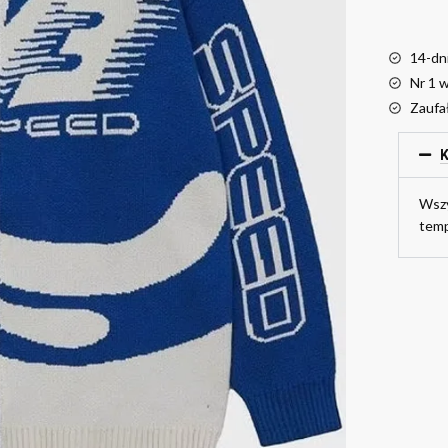
14-dn
Nr 1 
Zaufa
K
Wszy
temp