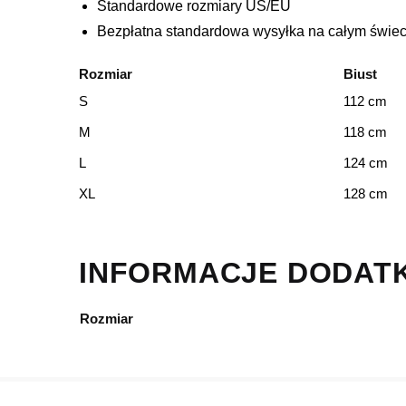
Standardowe rozmiary US/EU
Bezpłatna standardowa wysyłka na całym świec
Rozmiar
Biust
S
112 cm
M
118 cm
L
124 cm
XL
128 cm
INFORMACJE DODAT
Rozmiar