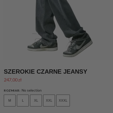
SZEROKIE CZARNE JEANSY
247,00
zł
No selection
ROZMIAR
:
M
L
XL
XXL
XXXL