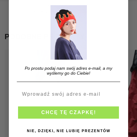
SKU:
8557107347794
Kategorie:
,
Y2K Jeans
Y2K Spodnie
Tagi:
,
Jean
Pantalon
PODOBNE PRODUKTY
Po prostu podaj nam swój adres e-mail, a my
wyślemy go do Ciebie!
CHCĘ TĘ CZAPKĘ!
NIE, DZIĘKI, NIE LUBIĘ PREZENTÓW